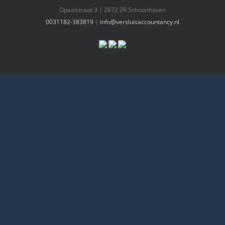
Opaalstraat 3 | 2872 ZR Schoonhoven
0031182-383819
|
info@versluisaccountancy.nl