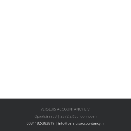
VERSLUIS ACCOUNTANCY B.V.
Opaalstraat 3 | 2872 ZR Schoonhoven
0031182-383819
|
info@versluisaccountancy.nl