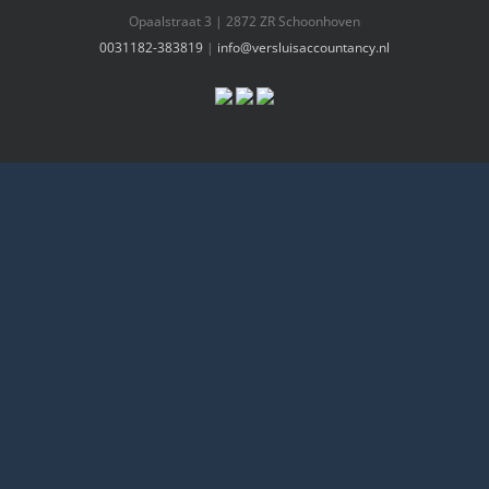
Opaalstraat 3 | 2872 ZR Schoonhoven
0031182-383819
|
info@versluisaccountancy.nl