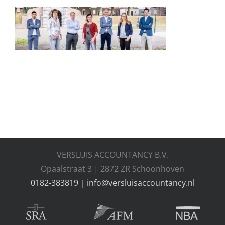
Contact
VERSLUIS ACCOUNTANCY B.V.
Opaalstraat 3 | 2872 ZR Schoonhoven
0182-383819
|
info@versluisaccountancy.nl