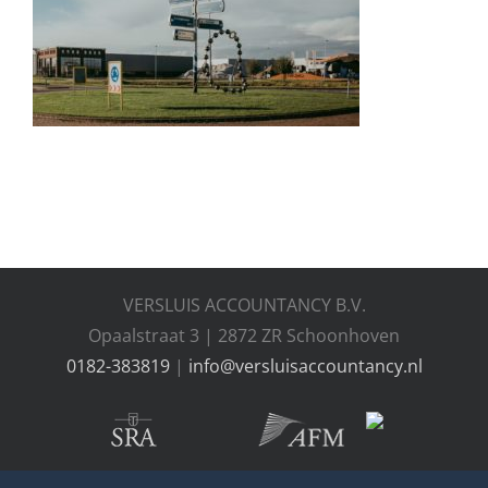
Nieuws
Thema’s
Contact
VERSLUIS ACCOUNTANCY B.V.
Opaalstraat 3 | 2872 ZR Schoonhoven
0182-383819
|
info@versluisaccountancy.nl