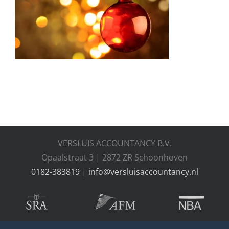
Nieuws
Thema’s
Contact
VERSLUIS ACCOUNTANCY B.V.
Opaalstraat 3 | 2872 ZR Schoonhoven
0182-383819
|
info@versluisaccountancy.nl