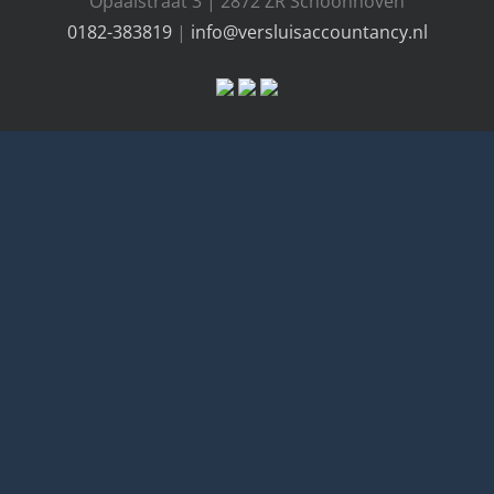
Opaalstraat 3 | 2872 ZR Schoonhoven
0182-383819
|
info@versluisaccountancy.nl