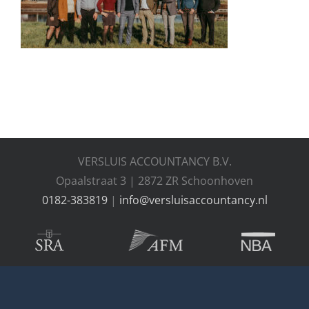
Thema’s
Contact
VERSLUIS ACCOUNTANCY B.V.
Opaalstraat 3 | 2872 ZR Schoonhoven
0182-383819
|
info@versluisaccountancy.nl