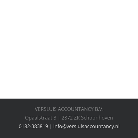
VERSLUIS ACCOUNTANCY B.V.
Opaalstraat 3 | 2872 ZR Schoonhoven
0182-383819
|
info@versluisaccountancy.nl